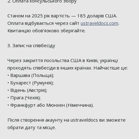
2. Оплата консульського збору
Станом на 2025 рік вартість — 185 доларів США.
Оплата відбувається через сайт
ustraveldocs.com
.
Квитанцію обов’язково зберігайте.
3. Запис на співбесіду
Через закриття посольства США в Києві, українці
проходять співбесіди в інших країнах. Найчастіше це:
• Варшава (Польща);
• Бухарест (Румунія);
• Відень (Австрія);
• Прага (Чехія);
• Франкфурт або Мюнхен (Німеччина).
Після створення акаунту на ustraveldocs ви зможете
обрати дату та місце.