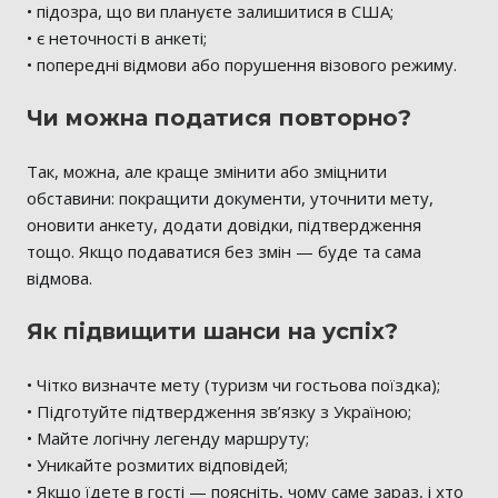
• підозра, що ви плануєте залишитися в США;
• є неточності в анкеті;
• попередні відмови або порушення візового режиму.
Чи можна податися повторно?
Так, можна, але краще змінити або зміцнити
обставини: покращити документи, уточнити мету,
оновити анкету, додати довідки, підтвердження
тощо. Якщо подаватися без змін — буде та сама
відмова.
Як підвищити шанси на успіх?
• Чітко визначте мету (туризм чи гостьова поїздка);
• Підготуйте підтвердження зв’язку з Україною;
• Майте логічну легенду маршруту;
• Уникайте розмитих відповідей;
• Якщо їдете в гості — поясніть, чому саме зараз, і хто