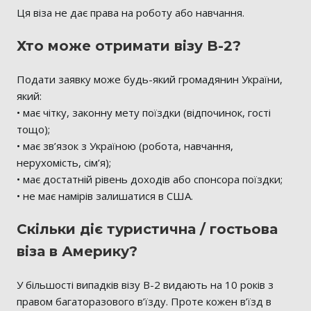
Ця віза не дає права на роботу або навчання.
Хто може отримати візу B-2?
Подати заявку може будь-який громадянин України,
який:
• має чітку, законну мету поїздки (відпочинок, гості
тощо);
• має зв’язок з Україною (робота, навчання,
нерухомість, сім’я);
• має достатній рівень доходів або спонсора поїздки;
• не має намірів залишатися в США.
Скільки діє туристична / гостьова
віза в Америку?
У більшості випадків візу B-2 видають на 10 років з
правом багаторазового в’їзду. Проте кожен в’їзд в