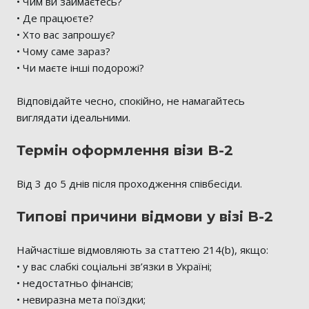
• Чим ви займаєтесь?
• Де працюєте?
• Хто вас запрошує?
• Чому саме зараз?
• Чи маєте інші подорожі?
Відповідайте чесно, спокійно, не намагайтесь
виглядати ідеальними.
Термін оформлення візи B-2
Від 3 до 5 днів після проходження співбесіди.
Типові причини відмови у візі B-2
Найчастіше відмовляють за статтею 214(b), якщо:
• у вас слабкі соціальні зв’язки в Україні;
• недостатньо фінансів;
• невиразна мета поїздки;