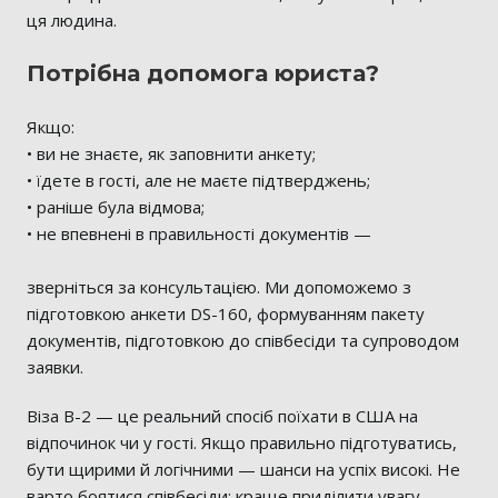
ця людина.
Потрібна допомога юриста?
Якщо:
• ви не знаєте, як заповнити анкету;
• їдете в гості, але не маєте підтверджень;
• раніше була відмова;
• не впевнені в правильності документів —
зверніться за консультацією. Ми допоможемо з
підготовкою анкети DS-160, формуванням пакету
документів, підготовкою до співбесіди та супроводом
заявки.
Віза B-2 — це реальний спосіб поїхати в США на
відпочинок чи у гості. Якщо правильно підготуватись,
бути щирими й логічними — шанси на успіх високі. Не
варто боятися співбесіди: краще приділити увагу