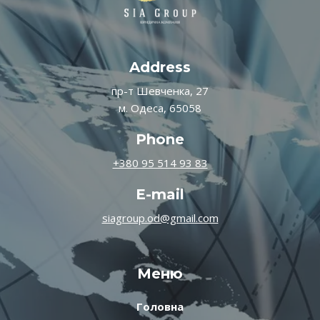
Address
пр-т Шевченка, 27
м. Одеса, 65058
Phone
+380 95 514 93 83
E-mail
siagroup.od@gmail.com
Меню
Головна